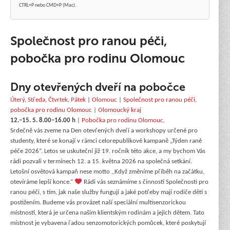
CTRL+P nebo CMD+P (Mac).
Společnost pro ranou péči,
pobočka pro rodinu Olomouc
Dny otevřených dveří na pobočce
Úterý
,
Středa
,
Čtvrtek
,
Pátek
|
Olomouc
|
Společnost pro ranou péči,
pobočka pro rodinu Olomouc
|
Olomoucký kraj
12.–15. 5. 8.00–16.00 h
|
Pobočka pro rodinu Olomouc,
Srdečně vás zveme na Den otevřených dveří a workshopy určené pro
studenty, které se konají v rámci celorepublikové kampaně „Týden rané
péče 2026“. Letos se uskuteční již 19. ročník této akce, a my bychom Vás
rádi pozvali v termínech 12. a 15. května 2026 na společná setkání.
Letošní osvětová kampaň nese motto ,,Když změníme příběh na začátku,
otevíráme lepší konce.“
Rádi vás seznámíme s činností Společnosti pro
ranou péči, s tím, jak naše služby fungují a jaké potřeby mají rodiče dětí s
postižením. Budeme vás provázet naší speciální multisenzorickou
místností, která je určena našim klientským rodinám a jejich dětem. Tato
místnost je vybavena řadou senzomotorických pomůcek, které poskytují