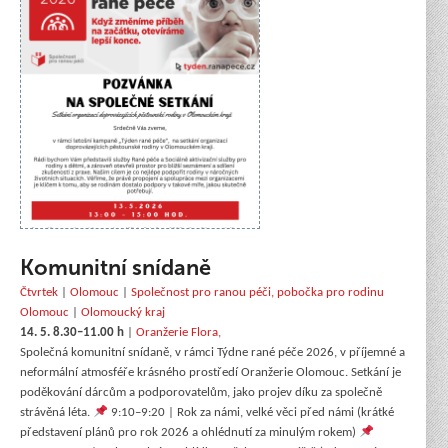
Komunitní snídaně
Čtvrtek
|
Olomouc
|
Společnost pro ranou péči, pobočka pro rodinu
Olomouc
|
Olomoucký kraj
14. 5. 8.30–11.00 h
|
Oranžerie Flora,
Společná komunitní snídaně, v rámci Týdne rané péče 2026, v příjemné a
neformální atmosféře krásného prostředí Oranžerie Olomouc. Setkání je
poděkování dárcům a podporovatelům, jako projev díku za společně
strávěná léta.
9:10–9:20 | Rok za námi, velké věci před námi (krátké
představení plánů pro rok 2026 a ohlédnutí za minulým rokem)