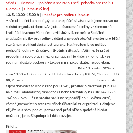
Středa
|
Olomouc
|
Společnost pro ranou péči, pobočka pro rodinu
Olomouc
|
Olomoucký kraj
13. 5. 13.00–15.00 h
|
Pobočka pro rodinu Olomouc,
V rámci letošní kampaně „Týden rané péče“ si Vás dovolujeme pozvat na
setkání organizací doprovázejících pěstounské rodiny v Olomouckém
kraji. Rádi bychom Vám představili služby Rané péče a Sociálně
aktivizační služby pro rodiny s dětmi a zároveň otevřeli prostor pro bližší
seznámení a sdílení zkušeností z praxe. Naším cílem je co nejlépe
podpořit rodiny v náročných životních situacích. Věříme, že právě
propojení a spolupráce mezi organizacemi je klíčem k tomu, aby se
rodinám dostalo podpory v takové míře, jakou skutečně potřebují.
________________________________________ Kdy: 13. května 2026 v
čase 13:00 – 15:00 hod. Kde: U Botanické zahrady 828/4, Olomouc, 779
00, 2. patro ________________________________________ Pokud máte
zájem dozvědět se více o rané péči a SAS, prosíme o závaznou přihlášku
na e-mail: olomouc2@ranapece.cz nebo telefonicky na čísle +420 778
766 555. Svou účast prosím nahlaste nejpozději do 5. května 2026,
včetně jmenovitého seznamu všech účastníků za organizaci. Děkujeme!
Přijďte se s námi potkat, poznat naši práci blíže a společně hledat
možnosti, jak naši spolupráci dále rozvíjet.
Příloha: