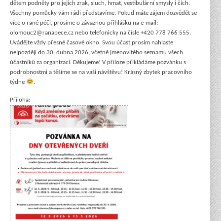
dětem podněty pro jejich zrak, sluch, hmat, vestibulární smysly i čich.
Všechny pomůcky vám rádi představíme. Pokud máte zájem dozvědět se
více o rané péči, prosíme o závaznou přihlášku na e-mail:
olomouc2@ranapece.cz nebo telefonicky na čísle +420 778 766 555.
Uvádějte vždy přesné časové okno. Svou účast prosím nahlaste
nejpozději do 30. dubna 2026, včetně jmenovitého seznamu všech
účastníků za organizaci. Děkujeme! V příloze přikládáme pozvánku s
podrobnostmi a těšíme se na vaši návštěvu! Krásný zbytek pracovního
týdne
.
Příloha: