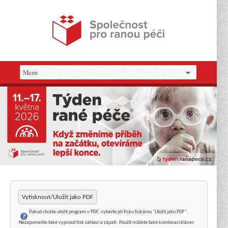
Vytisknout/Uložit jako PDF
Pokud chcete uložit program v PDF, vyberte při tisku tiskárnu "Uložit jako PDF".
Nezapomeňte také vypnout tisk záhlaví a zápatí. Použít můžete také kombinaci kláves