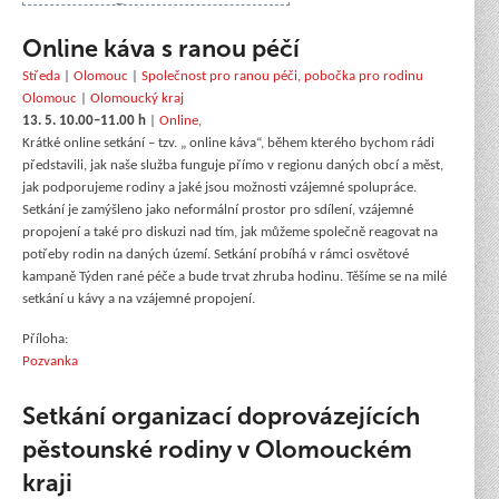
Online káva s ranou péčí
Středa
|
Olomouc
|
Společnost pro ranou péči, pobočka pro rodinu
Olomouc
|
Olomoucký kraj
13. 5. 10.00–11.00 h
|
Online,
Krátké online setkání – tzv. „ online káva“, během kterého bychom rádi
představili, jak naše služba funguje přímo v regionu daných obcí a měst,
jak podporujeme rodiny a jaké jsou možnosti vzájemné spolupráce.
Setkání je zamýšleno jako neformální prostor pro sdílení, vzájemné
propojení a také pro diskuzi nad tím, jak můžeme společně reagovat na
potřeby rodin na daných území. Setkání probíhá v rámci osvětové
kampaně Týden rané péče a bude trvat zhruba hodinu. Těšíme se na milé
setkání u kávy a na vzájemné propojení.
Příloha:
Pozvanka
Setkání organizací doprovázejících
pěstounské rodiny v Olomouckém
kraji