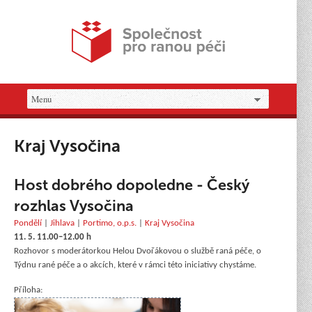
Kraj Vysočina
Host dobrého dopoledne - Český
rozhlas Vysočina
Pondělí
|
Jihlava
|
Portimo, o.p.s.
|
Kraj Vysočina
11. 5. 11.00–12.00 h
Rozhovor s moderátorkou Helou Dvořákovou o službě raná péče, o
Týdnu rané péče a o akcích, které v rámci této iniciativy chystáme.
Příloha: