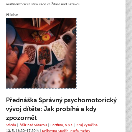
multisenzorické stimulace ve Žďáře nad Sázavou.
Příloha:
Přednáška Správný psychomotorický
vývoj dítěte: Jak probíhá a kdy
zpozornět
Středa
|
Žďár nad Sázavou
|
Portimo, o.p.s.
|
Kraj Vysočina
13. 5. 16.30–17.30 h
|
Knihovna Matěje Josefa Sychry,