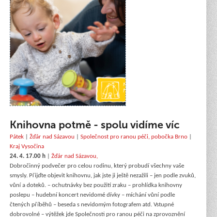
Knihovna potmě - spolu vidíme víc
Pátek
|
Žďár nad Sázavou
|
Společnost pro ranou péči, pobočka Brno
|
Kraj Vysočina
24. 4. 17.00 h
|
Žďár nad Sázavou,
Dobročinný podvečer pro celou rodinu, který probudí všechny vaše
smysly. Přijďte objevit knihovnu, jak jste ji ještě nezažili – jen podle zvuků,
vůní a doteků. – ochutnávky bez použití zraku – prohlídka knihovny
poslepu – hudební koncert nevidomé dívky – míchání vůní podle
čtených příběhů – beseda s nevidomým fotografem atd. Vstupné
dobrovolné – výtěžek jde Společnosti pro ranou péči na zprovoznění