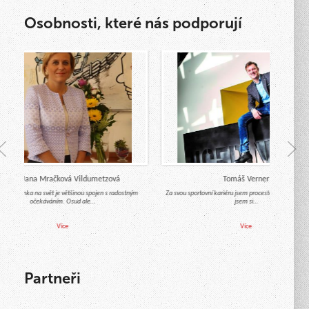
Osobnosti, které nás podporují
Mgr. Jana Mračková Vildumetzová
Tomáš Verner
od miminka na svět je většinou spojen s radostným
Za svou sportovní kariéru jsem procestoval celý svět a 
očekáváním. Osud ale…
jsem si…
Více
Více
Partneři