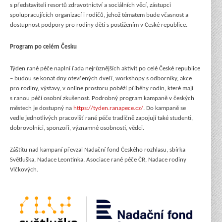
s představiteli resortů zdravotnictví a sociálních věcí, zástupci
spolupracujících organizací i rodičů, jehož tématem bude včasnost a
dostupnost podpory pro rodiny dětí s postižením v České republice.
Program po celém Česku
Týden rané péče naplní řada nejrůznějších aktivit po celé České republice
– budou se konat dny otevřených dveří, workshopy s odborníky, akce
pro rodiny, výstavy, v online prostoru poběží příběhy rodin, které mají
s ranou péčí osobní zkušenost. Podrobný program kampaně v českých
městech je dostupný na
https://tyden.ranapece.cz/
. Do kampaně se
vedle jednotlivých pracovišť rané péče tradičně zapojují také studenti,
dobrovolníci, sponzoři, významné osobnosti, vědci.
Záštitu nad kampaní převzal Nadační fond Českého rozhlasu, sbírka
Světluška, Nadace Leontinka, Asociace rané péče ČR, Nadace rodiny
Vlčkových.