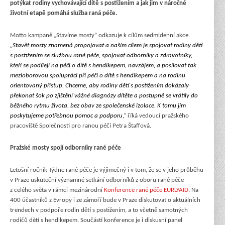
potýkat rodiny vychovávající dítě s postižením a jak jim v náročné
životní etapě pomáhá služba raná péče.
Motto kampaně „Stavíme mosty“ odkazuje k cílům sedmidenní akce.
„Stavět mosty znamená propojovat a naším cílem je spojovat rodiny dětí
s postižením se službou rané péče, spojovat odborníky a zdravotníky,
kteří se podílejí na péči o dítě s hendikepem, navzájem, a posilovat tak
mezioborovou spolupráci při péči o dítě s hendikepem a na rodinu
orientovaný přístup. Chceme, aby rodiny dětí s postižením dokázaly
překonat šok po zjištění vážné diagnózy dítěte a postupně se vrátily do
běžného rytmu života, bez obav ze společenské izolace. K tomu jim
poskytujeme potřebnou pomoc a podporu,“
říká vedoucí pražského
pracoviště Společnosti pro ranou péči Petra Štaffová.
Pražské mosty spojí odborníky rané péče
Letošní ročník Týdne rané péče je výjimečný i v tom, že se v jeho průběhu
v Praze uskuteční významné setkání odborníků z oboru rané péče
z celého světa v rámci mezinárodní
Konference rané péče EURLYAID
. Na
400 účastníků z Evropy i ze zámoří bude v Praze diskutovat o aktuálních
trendech v podpoře rodin dětí s postižením, a to včetně samotných
rodičů dětí s hendikepem. Součástí konference je i diskusní panel