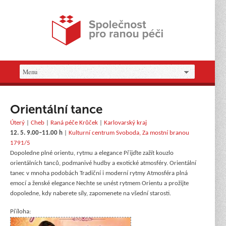
Orientální tance
Úterý
|
Cheb
|
Raná péče Krůček
|
Karlovarský kraj
12. 5. 9.00–11.00 h
|
Kulturní centrum Svoboda, Za mostní branou
1791/5
Dopoledne plné orientu, rytmu a elegance Přijďte zažít kouzlo
orientálních tanců, podmanivé hudby a exotické atmosféry. Orientální
tanec v mnoha podobách Tradiční i moderní rytmy Atmosféra plná
emocí a ženské elegance Nechte se unést rytmem Orientu a prožijte
dopoledne, kdy naberete síly, zapomenete na všední starosti.
Příloha: