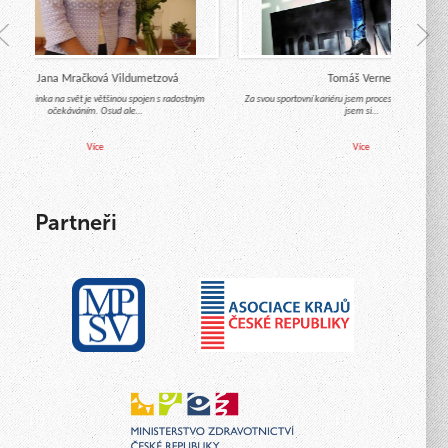
Mgr. Jana Mračková Vildumetzová
Tomáš Verner
chod miminka na svět je většinou spojen s radostným
Za svou sportovní kariéru jsem procestoval celý svět 
očekáváním. Osud ale…
jsem si…
Více
Více
Partneři