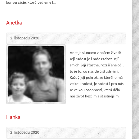
konverzácie, ktorú vedieme […]
Anetka
2. listopadu 2020
Anet je sluncem v našem životě.
Její radost je i naše radost. Její
smích, její šťastné, rozzářené oči,
to je to, co nás dělá šťastnými.
Každý její pokrok, ze kterého má
velkou radost, je radost i pro nás.
Je velkou osobností, která dělá
náš život hezčím a šťastnějším.
Hanka
2. listopadu 2020