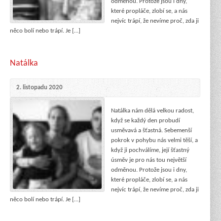
odměnou. Protože jsou i dny,
které propláče, zlobí se, a nás
nejvíc trápí, že nevíme proč, zda ji
něco bolí nebo trápí. Je […]
Natálka
2. listopadu 2020
Natálka nám dělá velkou radost,
když se každý den probudí
usměvavá a šťastná. Sebemenší
pokrok v pohybu nás velmi těší, a
když ji pochválíme, její šťastný
úsměv je pro nás tou největší
odměnou. Protože jsou i dny,
které propláče, zlobí se, a nás
nejvíc trápí, že nevíme proč, zda ji
něco bolí nebo trápí. Je […]