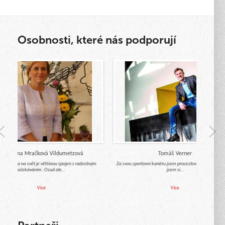
Osobnosti, které nás podporují
r. Jana Mračková Vildumetzová
Tomáš Verner
miminka na svět je většinou spojen s radostným
Za svou sportovní kariéru jsem procestoval celý svět a mus
očekáváním. Osud ale…
jsem si…
Více
Více