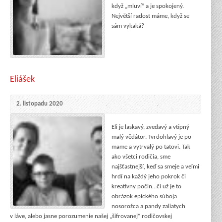
když „mluví” a je spokojený.
Největší radost máme, když se
sám vykaká?
Eliášek
2. listopadu 2020
Eli je laskavý, zvedavý a vtipný
malý vědátor. Tvrdohlavý je po
mame a vytrvalý po tatovi. Tak
ako všetci rodičia, sme
najšťastnejší, keď sa smeje a veľmi
hrdí na každý jeho pokrok či
kreatívny počin…či už je to
obrázok epického súboja
nosorožca a pandy zaliatych
v láve, alebo jasne porozumenie našej „šifrovanej“ rodičovskej