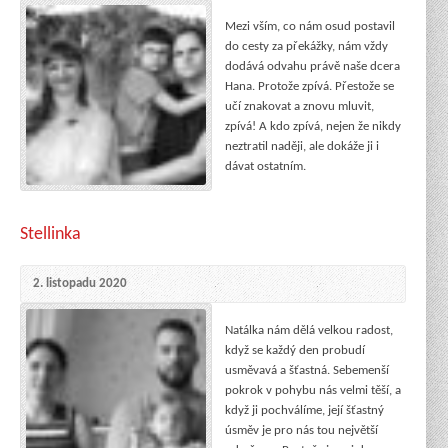
Mezi vším, co nám osud postavil
do cesty za překážky, nám vždy
dodává odvahu právě naše dcera
Hana. Protože zpívá. Přestože se
učí znakovat a znovu mluvit,
zpívá! A kdo zpívá, nejen že nikdy
neztratil naději, ale dokáže ji i
dávat ostatním.
Stellinka
2. listopadu 2020
Natálka nám dělá velkou radost,
když se každý den probudí
usměvavá a šťastná. Sebemenší
pokrok v pohybu nás velmi těší, a
když ji pochválíme, její šťastný
úsměv je pro nás tou největší