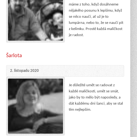
máme z toho, když dosáhneme
nějakého posunu k lepšímu, když
se něco naučí, ať už je to
lumpárna, nebo to, že se naučí pít
z kelímku. Prostě každá maličkost
je radost.
Šarlota
2. listopadu 2020
Je důležité umět se radovat z
každé maličkosti, umět se smát,
jako by to mělo být naposledy, a
dát každému dni šanci, aby se stal
tím nejlepším.