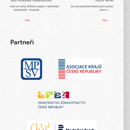
Mgr. Jana Mračková Vildumetzová
Tomáš Verner
chod miminka na svět je většinou spojen s radostným
Za svou sportovní kariéru jsem procestoval celý svět 
očekáváním. Osud ale…
jsem si…
Více
Více
Partneři