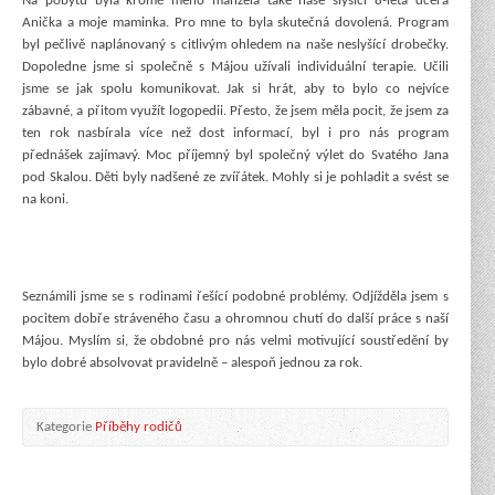
Na pobytu byla kromě mého manžela také naše slyšící 8-letá dcera
Anička a moje maminka. Pro mne to byla skutečná dovolená. Program
byl pečlivě naplánovaný s citlivým ohledem na naše neslyšící drobečky.
Dopoledne jsme si společně s Májou užívali individuální terapie. Učili
jsme se jak spolu komunikovat. Jak si hrát, aby to bylo co nejvíce
zábavné, a přitom využít logopedii. Přesto, že jsem měla pocit, že jsem za
ten rok nasbírala více než dost informací, byl i pro nás program
přednášek zajímavý. Moc příjemný byl společný výlet do Svatého Jana
pod Skalou. Děti byly nadšené ze zvířátek. Mohly si je pohladit a svést se
na koni.
Seznámili jsme se s rodinami řešící podobné problémy. Odjížděla jsem s
pocitem dobře stráveného času a ohromnou chutí do další práce s naší
Májou. Myslím si, že obdobné pro nás velmi motivující soustředění by
bylo dobré absolvovat pravidelně – alespoň jednou za rok.
Kategorie
Příběhy rodičů