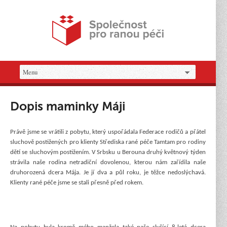
Dopis maminky Máji
Právě jsme se vrátili z pobytu, který uspořádala Federace rodičů a přátel
sluchově postižených pro klienty Střediska rané péče Tamtam pro rodiny
dětí se sluchovým postižením. V Srbsku u Berouna druhý květnový týden
strávila naše rodina netradiční dovolenou, kterou nám zařídila naše
druhorozená dcera Mája. Je jí dva a půl roku, je těžce nedoslýchavá.
Klienty rané péče jsme se stali přesně před rokem.