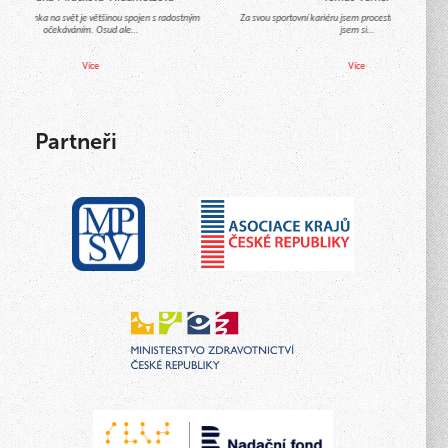
hod miminka na svět je většinou spojen s radostným
Za svou sportovní kariéru jsem procestoval celý svět a
očekáváním. Osud ale…
jsem si…
Více
Více
Partneři