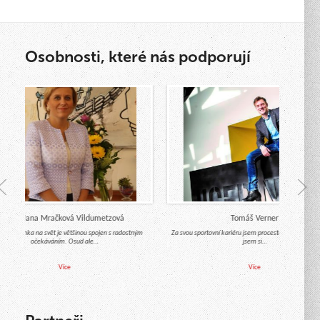
Osobnosti, které nás podporují
Mgr. Jana Mračková Vildumetzová
Tomáš Verner
hod miminka na svět je většinou spojen s radostným
Za svou sportovní kariéru jsem procestoval celý svět a
očekáváním. Osud ale…
jsem si…
Více
Více