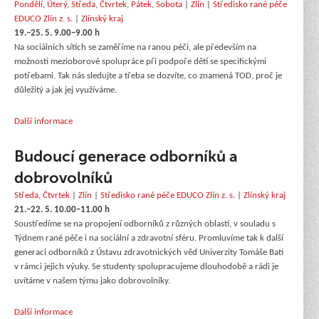
Pondělí
,
Úterý
,
Středa
,
Čtvrtek
,
Pátek
,
Sobota
|
Zlín
|
Středisko rané péče
EDUCO Zlín z. s.
|
Zlínský kraj
19.–25. 5. 9.00–9.00 h
Na sociálních sítích se zaměříme na ranou péči, ale především na
možnosti mezioborové spolupráce při podpoře dětí se specifickými
potřebami. Tak nás sledujte a třeba se dozvíte, co znamená TOD, proč je
důležitý a jak jej využíváme.
Další informace
Budoucí generace odborníků a
dobrovolníků
Středa
,
Čtvrtek
|
Zlín
|
Středisko rané péče EDUCO Zlín z. s.
|
Zlínský kraj
21.–22. 5. 10.00–11.00 h
Soustředíme se na propojení odborníků z různých oblastí, v souladu s
Týdnem rané péče i na sociální a zdravotní sféru. Promluvíme tak k další
generaci odborníků z Ústavu zdravotnických věd Univerzity Tomáše Bati
v rámci jejich výuky. Se studenty spolupracujeme dlouhodobě a rádi je
uvítáme v našem týmu jako dobrovolníky.
Další informace