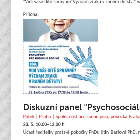
"Vidí vaše dítě správně? Význam zraku v raném dětství" v
Příloha:
Diskuzní panel "Psychosociál
Pátek
|
Praha
|
Společnost pro ranou péči, pobočka Prah
23. 5. 10.00–12.00 h
Účast ředitelky pražské pobočky PhDr. Jitky Barlové PhD.