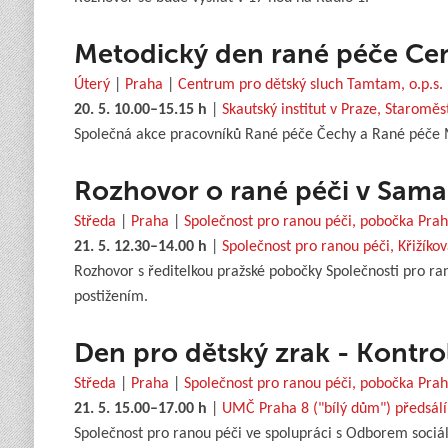
Metodický den rané péče Cen
Úterý
|
Praha
|
Centrum pro dětský sluch Tamtam, o.p.s.
20. 5. 10.00–15.15 h
|
Skautský institut v Praze, Staromě
Společná akce pracovníků Rané péče Čechy a Rané péče M
Rozhovor o rané péči v Sam
Středa
|
Praha
|
Společnost pro ranou péči, pobočka Pra
21. 5. 12.30–14.00 h
|
Společnost pro ranou péči, Křižíko
Rozhovor s ředitelkou pražské pobočky Společnosti pro ra
postižením.
Den pro dětský zrak - Kontrol
Středa
|
Praha
|
Společnost pro ranou péči, pobočka Pra
21. 5. 15.00–17.00 h
|
UMČ Praha 8 ("bílý dům") předsál
Společnost pro ranou péči ve spolupráci s Odborem sociál