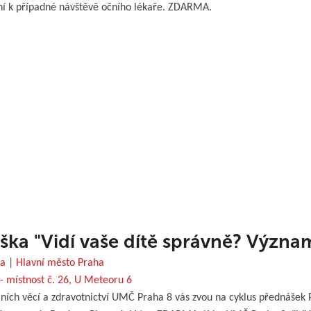
ní k případné návštěvě očního lékaře. ZDARMA.
ška "Vidí vaše dítě správně? Význam
ha
|
Hlavní město Praha
- místnost č. 26, U Meteoru 6
lních věcí a zdravotnictví UMČ Praha 8 vás zvou na cyklus přednášek