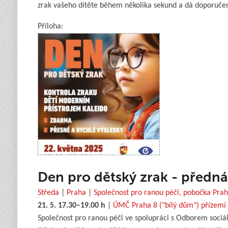
zrak vašeho dítěte během několika sekund a dá doporuče
Příloha:
Den pro dětský zrak - předná
Středa
|
Praha
|
Společnost pro ranou péči, pobočka Pra
21. 5. 17.30–19.00 h
|
ÚMČ Praha 8 ("bílý dům") přízemí 
Společnost pro ranou péči ve spolupráci s Odborem sociá