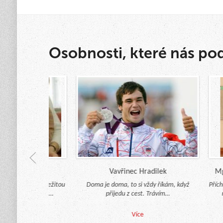
Osobnosti, které nás po
níková
Vavřinec Hradilek
Mgr. 
lo pro nás důležitou
Doma je doma, to si vždy říkám, když
Příchod
úlohu po celou…
přijedu z cest. Trávím…
rado
e
Více