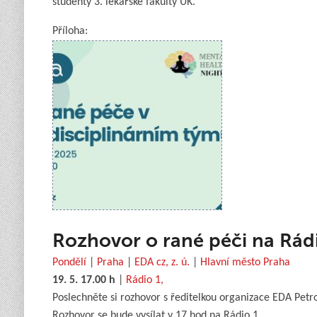
studenty 3. lékařské fakulty UK.
Příloha:
Rozhovor o rané péči na Rádi
Pondělí
|
Praha
|
EDA cz, z. ú.
|
Hlavní město Praha
19. 5. 17.00 h
|
Rádio 1,
Poslechněte si rozhovor s ředitelkou organizace EDA Petro
Rozhovor se bude vysílat v 17 hod na Rádio 1.