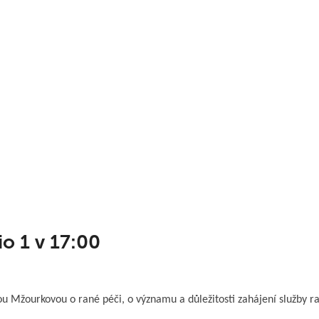
o 1 v 17:00
u Mžourkovou o rané péči, o významu a důležitosti zahájení služby rané