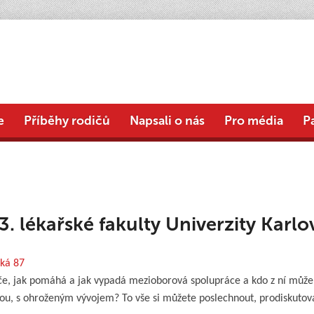
e
Příběhy rodičů
Napsali o nás
Pro média
P
. lékařské fakulty Univerzity Karlo
ská 87
éče, jak pomáhá a jak vypadá mezioborová spolupráce a kdo z ní může
u, s ohroženým vývojem? To vše si můžete poslechnout, prodiskutova