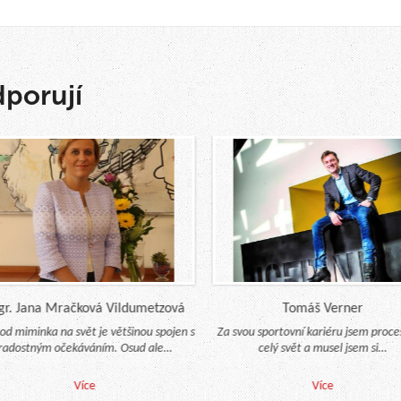
dporují
Jana Mračková Vildumetzová
Tomáš Verner
 miminka na svět je většinou spojen s
Za svou sportovní kariéru jsem procestov
stným očekáváním. Osud ale…
celý svět a musel jsem si…
Více
Více