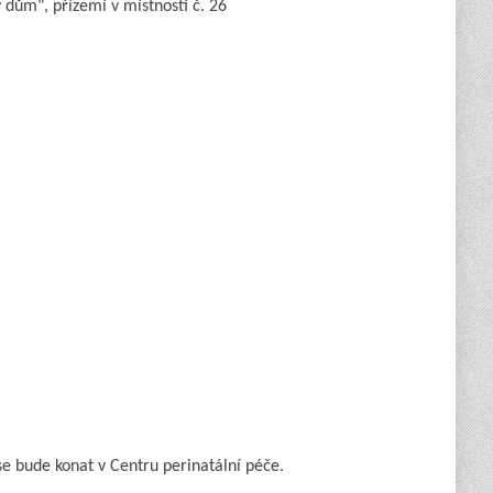
dům", přízemí v místnosti č. 26
se bude konat v Centru perinatální péče.