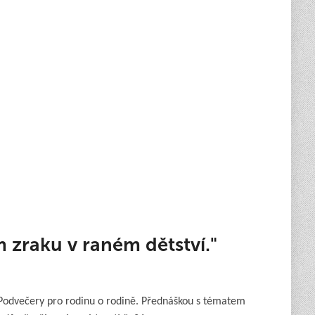
 zraku v raném dětství."
 Podvečery pro rodinu o rodině. Přednáškou s tématem