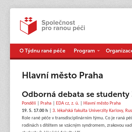
O Týdnu rané péče
Program
Organizac
Hlavní město Praha
Odborná debata se studenty 3
Pondělí
|
Praha
|
EDA cz, z. ú.
|
Hlavní město Praha
19. 5. 17.00 h
|
3. lékařská fakulta Univerzity Karlovy, Ru
Role rané péče v transdisciplinárním týmu. Co je raná p
rodinách s dítětem se vzácným syndromem, zrakovou vado