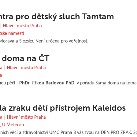
tra pro dětský sluch Tamtam
|
Hlavní město Praha
stské náměstí
orava a Slezsko. Není určena pro veřejnost.
a doma na ČT
ha
|
Hlavní město Praha
va
nou péči -
PhDr. Jitkou Barlovou PhD.
v pořadu Sama doma na téma vč
a zraku dětí přístrojem Kaleidos
ha
|
Hlavní město Praha
í, U Meteoru
ních věcí a zdravotnictví UMČ Praha 8 vás zvou na DEN PRO ZRAK. Spec