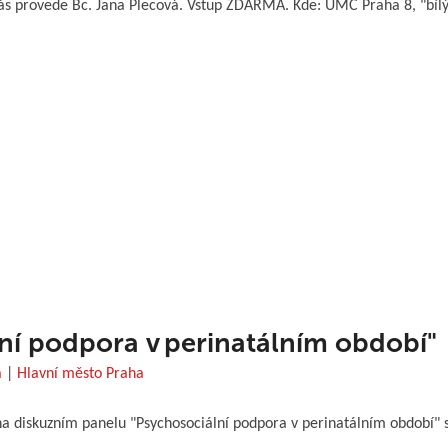
ás provede Bc. Jana Plecová. Vstup ZDARMA. Kde: UMČ Praha 8, "bílý 
ní podpora v perinatálním období"
a
|
Hlavní město Praha
 na diskuzním panelu "Psychosociální podpora v perinatálním období" 