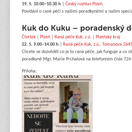
19. 5. 10.00–10.30 h
|
Český rozhlas Plzeň,
Povídání o rané péči s našimi poradkyněmi a naším speciá
Kuk do Kuku – poradenský 
Čtvrtek
|
Plzeň
|
Raná péče Kuk, z.ú.
|
Plzeňský kraj
22. 5. 9.00–14.00 h
|
Raná péče Kuk, z.ú., Tomanova 264
Chcete se dozvědět co je to raná péče, jak funguje a co vš
poradkyně Mgr. Marie Prchalová na telefonním čísle 724 4
Příloha: