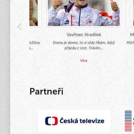
rníková
Vavřinec Hradilek
Mgr.
lo pro nás důležitou
Doma je doma, to si vždy říkám, když
Příchod
 úlohu po celou…
přijedu z cest. Trávím…
rado
e
Více
Partneři