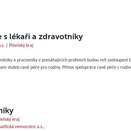
s lékaři a zdravotníky
.s.
|
Plzeňský kraj
votníky a pracovníky v pomáhajících profesích budou mít zastoupení 
 služeb rané péče pro rodiny, Přínos spolupráce rané péče s rodino
níky
zeňský kraj
ažlická nemocnice a.s.,