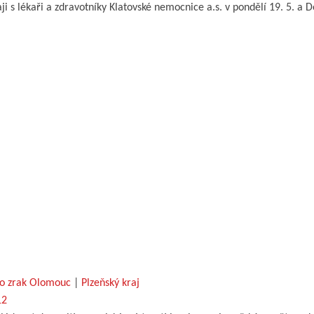
i s lékaři a zdravotníky Klatovské nemocnice a.s. v pondělí 19. 5. a D
ro zrak Olomouc
|
Plzeňský kraj
12