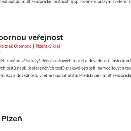
édnout do multisenzorické místnosti inspirované mořským světem, kd
bornou veřejnost
pro zrak Olomouc
|
Plzeňský kraj
2
 raného věku k vyšetření zrakových funkcí a dovedností. Instruktork
testů např. preferenčních testů zrakové ostrosti, barvocitových testů,
h funkcí a dovedností, včetně hodnot testů. Představení multisenzori
 Plzeň