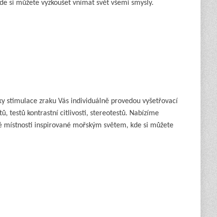
e si můžete vyzkoušet vnímat svět všemi smysly.
y stimulace zraku Vás individuálně provedou vyšetřovací
 testů kontrastní citlivosti, stereotestů. Nabízíme
cké místnosti inspirované mořským světem, kde si můžete