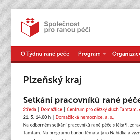
O Týdnu rané péče
Program
Organizac
Plzeňský kraj
Setkání pracovníků rané péče 
Středa
|
Domažlice
|
Centrum pro dětský sluch Tamtam, o
21. 5. 14.00 h
|
Domažlická nemocnice, a. s.,
Na odborném setkání pracovníků rané péče s lékaři, zdra
Tamtam. Na programu budou témata jako Nabídka a význam