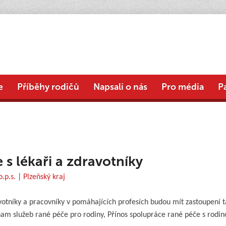
e
Příběhy rodičů
Napsali o nás
Pro média
P
s lékaři a zdravotníky
.p.s.
|
Plzeňský kraj
votníky a pracovníky v pomáhajících profesích budou mít zastoupení 
 služeb rané péče pro rodiny, Přínos spolupráce rané péče s rodino