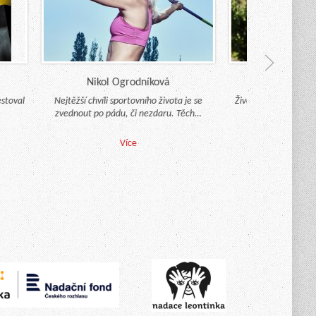
Nikol Ogrodníková
Alena Mornšt
val
Nejtěžší chvíli sportovního života je se
Život není spravedlivý, 
zvednout po pádu, či nezdaru. Těch…
že bychom se nem
spravedlivě
Více
Více