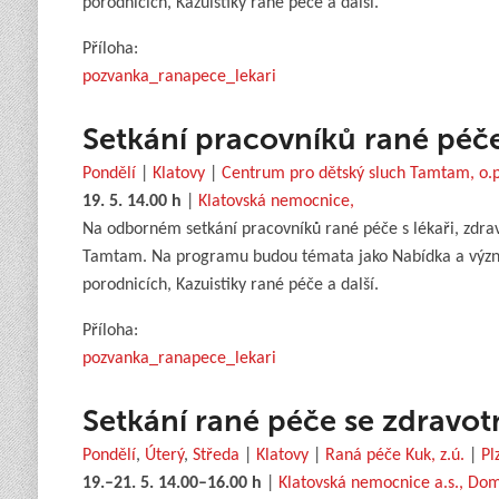
porodnicích, Kazuistiky rané péče a další.
Příloha:
pozvanka_ranapece_lekari
Setkání pracovníků rané péče 
Pondělí
|
Klatovy
|
Centrum pro dětský sluch Tamtam, o.p
19. 5. 14.00 h
|
Klatovská nemocnice,
Na odborném setkání pracovníků rané péče s lékaři, zdra
Tamtam. Na programu budou témata jako Nabídka a význam
porodnicích, Kazuistiky rané péče a další.
Příloha:
pozvanka_ranapece_lekari
Setkání rané péče se zdravot
Pondělí
,
Úterý
,
Středa
|
Klatovy
|
Raná péče Kuk, z.ú.
|
Pl
19.–21. 5. 14.00–16.00 h
|
Klatovská nemocnice a.s., Dom