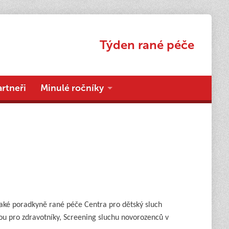
Týden rané péče
artneři
Minulé ročníky
také poradkyně rané péče Centra pro dětský sluch
u pro zdravotníky, Screening sluchu novorozenců v