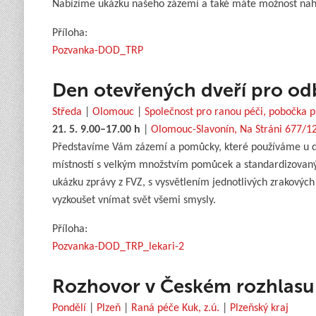
Nabízíme ukázku našeho zázemí a také máte možnost nahl
Příloha:
Pozvanka-DOD_TRP
Den otevřených dveří pro od
Středa
|
Olomouc
|
Společnost pro ranou péči, pobočka 
21. 5. 9.00–17.00 h
|
Olomouc-Slavonín, Na Stráni 677/1
Představíme Vám zázemí a pomůcky, které používáme u dětí
místností s velkým množstvím pomůcek a standardizovaných 
ukázku zprávy z FVZ, s vysvětlením jednotlivých zrakovýc
vyzkoušet vnímat svět všemi smysly.
Příloha:
Pozvanka-DOD_TRP_lekari-2
Rozhovor v Českém rozhlasu
Pondělí
|
Plzeň
|
Raná péče Kuk, z.ú.
|
Plzeňský kraj